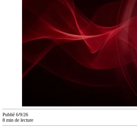
Publié 6/9/26
8 min de lecture
Apple n'a pas ajouté une fonctionnalité. Elle a remplacé la f