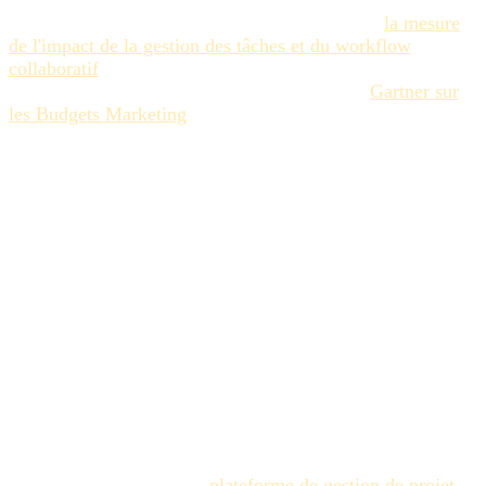
impossible. Il est essentiel de se concentrer sur
la mesure
de l'impact de la gestion des tâches et du workflow
collaboratif
pour voir comment l'imprévisibilité nuit à
l'allocation des ressources. Les recherches de
Gartner sur
les Budgets Marketing
soulignent que l'inefficacité
opérationnelle est l'une des principales causes de gaspillage
des dépenses. Lorsque vous ne pouvez pas prédire le
nombre de cycles de révision qu'un actif nécessitera, vous
ne pouvez pas prévoir précisément vos dépenses créatives
ou les frais de votre agence.
Passer de l'Opinion à
l'Objectivité
Stopper cette fuite financière exige de passer d'opinions
subjectives à des directives objectives et contextualisées.
C'est ici qu'une infrastructure dédiée devient non
négociable. En centralisant toutes les contributions des
parties prenantes via une
plateforme de gestion de projet