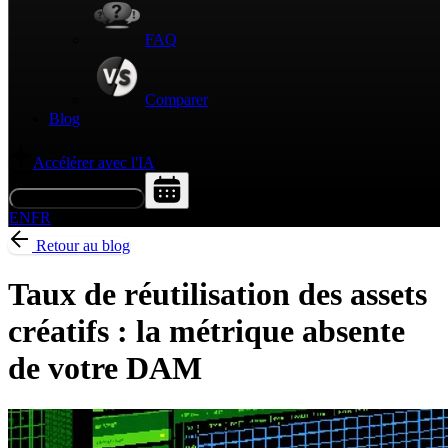
FAQ
Comparer
Blog
Accélérer avec l'IA
Demander une démo
EN
FR
Retour au blog
Taux de réutilisation des assets
créatifs : la métrique absente
de votre DAM