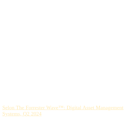
collaboration intégrée
Réduction du bruit opérationnel
Les chaînes d’e-mails et les multiples versions d’un même
fichier génèrent confusion et lenteur.
Un système d’annotation intégré centralise les échanges au
sein du même document.
Chaque retour est visible, daté et relié à une version
spécifique, ce qui clarifie les décisions et évite les
doublons.
Traçabilité et conformité
Selon The Forrester Wave™: Digital Asset Management
Systems, Q2 2024
, la capacité à tracer l’historique des
décisions et validations figure parmi les critères
déterminants des entreprises matures.