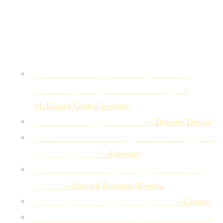
collaboration, annotation et pilotage réunis dans une même
plateforme.
Sources
The Social Economy: Unlocking Value and
Productivity through Social Technologies
–
McKinsey Global Institute
Global Marketing Trends 2023
– Deloitte Digital
The Forrester Wave™: Digital Asset Management
Systems, Q2 2024
– Forrester
How to Collaborate Effectively if Your Team Is
Remote
– Harvard Business Review
Marketing Technology Maturity Model
– Gartner
Content Governance in the Age of Acceleration
–