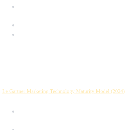
Commenter
, pour formuler des retours ciblés et
visuels
Réviser
, pour intégrer ou arbitrer ces retours
Valider
, pour garantir la conformité finale à la
stratégie de marque
Cette discipline collaborative limite les allers-retours et
accélère la prise de décision.
Mesurer l’efficacité
Le Gartner Marketing Technology Maturity Model (2024)
recommande de suivre des indicateurs tels que :
le nombre moyen de versions par asset avant
validation