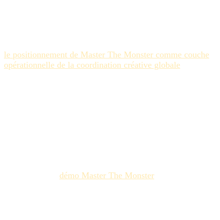
nativement sur les briefs, timelines, versioning et
métadonnées de la marque — où le contexte vient du
workflow plutôt que de données d'entraînement licenciées
— préserve la gouvernance tout en délivrant un output
spécifique à la marque. C'est l'argument structurel derrière
le positionnement de Master The Monster comme couche
opérationnelle de la coordination créative globale
.
Enfin, traiter les droits sur les assets comme un input
stratégique de sélection de plateforme, pas comme une
note de bas de page procurement. Les plateformes choisies
par une marque aujourd'hui façonnent ce que la marque
possédera demain. Le deal A24-DeepMind est un signal :
les acteurs les plus sophistiqués d'Hollywood ont déjà
compris ça. La même compréhension est désormais en
retard côté marketing.
Demandez une
démo Master The Monster
→ voyez
comment une IA qui vit à l'intérieur de votre
environnement créatif délivre la capacité sans troquer votre
bibliothèque d'assets pour l'obtenir.