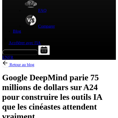
FAQ
Comparer
Blog
Accélérer avec l'IA
Demander une démo
EN
FR
Retour au blog
Google DeepMind parie 75
millions de dollars sur A24
pour construire les outils IA
que les cinéastes attendent
vraiment