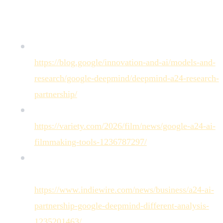
Sources
Annonce officielle Google DeepMind :
https://blog.google/innovation-and-ai/models-and-
research/google-deepmind/deepmind-a24-research-
partnership/
Variety — Google Invests $75 Million in A24 :
https://variety.com/2026/film/news/google-a24-ai-
filmmaking-tools-1236787297/
IndieWire — A24's AI Partnership with Google
Might Be Different :
https://www.indiewire.com/news/business/a24-ai-
partnership-google-deepmind-different-analysis-
1235201463/