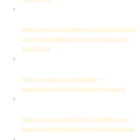
The Hollywood Reporter — A24 and Google
DeepMind form AI Partnership :
https://www.hollywoodreporter.com/business/digit
al/a24-google-deepmind-ai-venture-backrooms-
1236627228/
TheWrap — Google Invests $75 Million in A24
for New AI Partnership :
https://www.thewrap.com/industry-
news/tech/google-a24-investment-ai-research/
TechCrunch — Netflix may have paid $600
million for Ben Affleck's AI startup :
https://techcrunch.com/2026/03/11/netflix-may-
have-paid-600-million-for-ben-afflecks-ai-startup/
TheWrap — What Happened to Lionsgate's