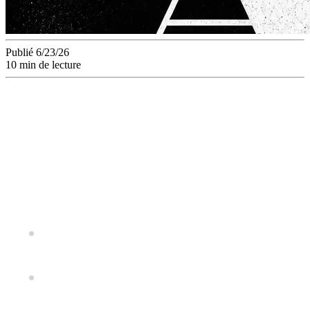
Publié 6/23/26
10 min de lecture
L'accord fait ce que la plupart des deals Hollywood-IA ont
refusé de faire : il laisse le travail créatif tranquille. Pas
d'accès à la bibliothèque, pas de données d'entraînement,
pas de mandat de production. Juste des ingénieurs assis à
côté des cinéastes pendant que les outils se construisent.
Ce choix structurel — la capacité sans abandonner le
contrôle — c'est le modèle que chaque marque et chaque
organisation créative devrait étudier maintenant.
A24 garde sa bibliothèque, ses données et ses
contenus entièrement hors de portée de Google
DeepMind obtient un accès direct à des cinéastes
en activité qui façonnent les outils en production