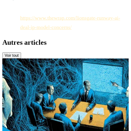
Splashy Plan to Make AI Movies With Runway :
https://www.thewrap.com/lionsgate-runway-ai-
deal-ip-model-concerns/
Autres articles
Voir tout