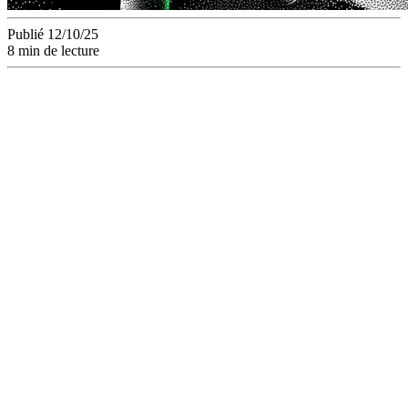
Publié 12/10/25
8 min de lecture
Découvrez comment les
review links automatisés
révolutionnent le workflow
de validation d’assets.
Plateforme collaborative et
gestion de version pour une
réduction prouvée du cycle