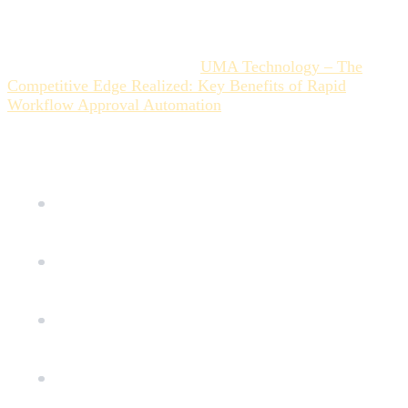
automation des approbations (workflow approvals
automation), certaines entreprises ont réduit de 50 % le
cycle de validation (approval cycle time) dans des
processus typiques (Source :
UMA Technology – The
Competitive Edge Realized: Key Benefits of Rapid
Workflow Approval Automation
).
Ces quatre étapes transforment le processus de validation
en un workflow collaboratif rapide et transparent :
Phase 1 : Le Déclenchement Intelligent et la
Centralisation
Phase 2 : L'Annotation Contextuelle et la Fin des
Ambiguïtés
Phase 3 : Le Versioning Automatique et
l'Archivage
Phase 4 : Le Pilotage grâce aux Analytics