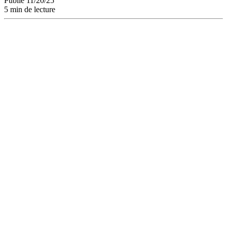
Publié 11/20/25
5 min de lecture
Comment entraîner
une Agentic IA à
maîtriser votre ton
de marque :
méthodes, cadres de
gouvernance, cas
concrets et bonnes