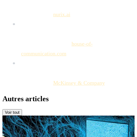
Communication Strategies” – Nurix.ai Blog, 29
octobre 2025.
nurix.ai
“AI agents as brand guardians? Agentic
governance” – House of Communication
(TWELVE Mail #19).
house-of-
communication.com
“Deploying agentic AI with safety and security: A
playbook for technology leaders” – McKinsey, 16
octobre 2025.
McKinsey & Company
Autres articles
Voir tout