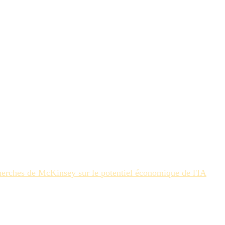
tonome
s secondes, mais la phase de validation peut prendre des
ergeant la capacité opérationnelle à les examiner. La
s pouvez l'approuver en toute confiance.
r de création peut rejeter un rendu IA parce qu'il le trouve
herches de McKinsey sur le potentiel économique de l'IA
hnologie. Si vous ne définissez pas précisément ce qui rend