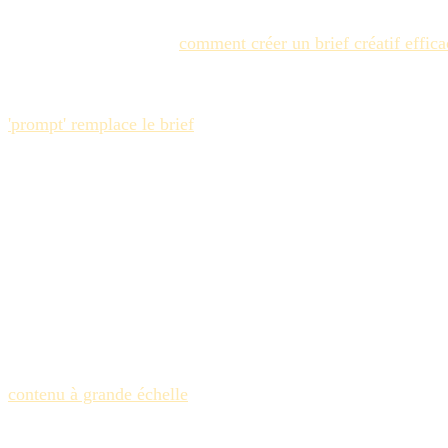
Historiquement, savoir
comment créer un brief créatif effica
et respectent naturellement la physique de base. Les modèles d
Lorsque vous rédigez des critères pour des actifs générés pa
'prompt' remplace le brief
. Au lieu de demander une image "ch
"L'image doit comporter une lumière naturelle, ne pas conten
est rejeté immédiatement.
Les Trois Piliers de l'Accep
Pour construire un modèle fonctionnel, vos critères doivent 
fréquemment des fichiers avec des résolutions incohérentes ou 
requis.
Deuxièmement, définissez des contraintes d'alignement de mar
couleurs et la conformité du ton. Troisièmement, appliquez d
contenu à grande échelle
. Les critères doivent explicitement
Imposer la Discipline par l'I