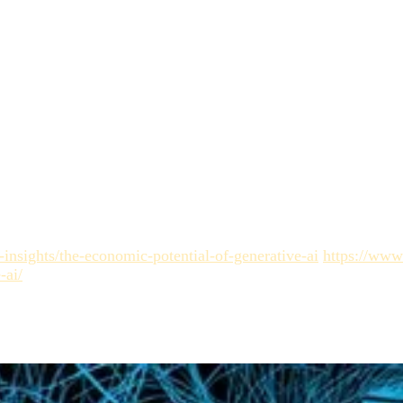
r l'IA ?
Les briefs traditionnels s'appuient sur l'intuition hum
 et s'assurer que le résultat est techniquement exploitable.
 images IA ?
L'intégrité anatomique et structurelle. Avant d'év
aires ou d'artefacts défiant la physique.
blissez un nombre maximum d'itérations de prompt lié à des crit
omplètement réécrit.
insights/the-economic-potential-of-generative-ai
https://www.
-ai/