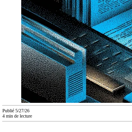
Publié 5/27/26
4 min de lecture
L'IA produit des actifs instantanément, mais sans frontières o