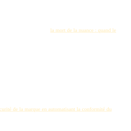
ains interprètent l'intention, comblent les lacunes logiques
nt de l'inspiration.
e. Ce changement reflète
la mort de la nuance : quand le
dicter des conditions de réussite ou d'échec binaires :
e anatomique." Si le rendu échoue à un seul test binaire, il
z des seuils techniques. Les modèles génératifs produisent
xacte, le profil colorimétrique et l'intégrité structurelle
lir des règles qui régissent les écarts de palette de
écurité de la marque en automatisant la conformité du
uteur ou de couleurs de marques concurrentes.