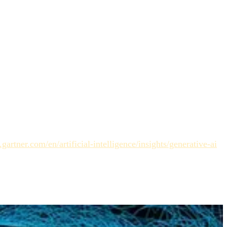
aine pour interpréter des directions vagues. L'IA nécessite des
aluer les couleurs de la marque ou l'ambiance, les
ères spécifiques. Si l'actif ne passe pas la checklist après
gartner.com/en/artificial-intelligence/insights/generative-ai