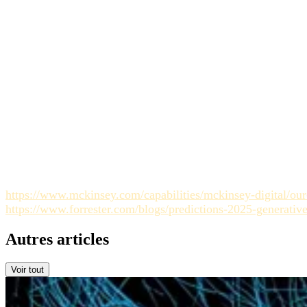
Pourquoi les briefs traditionnels sont-ils insuffisants pou
contraintes strictes et binaires pour éviter les hallucinations
Quel est le critère d'acceptation le plus critique pour les
évaluateurs doivent vérifier l'absence de membres supplément
Comment éviter les boucles de régénération infinies ?
Éta
trois tentatives, l'approche ou le prompt de base doit être c
Sources
https://www.mckinsey.com/capabilities/mckinsey-digital/our-
https://www.forrester.com/blogs/predictions-2025-generative
Autres articles
Voir tout