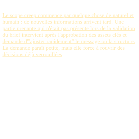
d'architecture de processus — et il commence au brief.
Le scope creep commence par quelque chose de naturel et
humain : de nouvelles informations arrivent tard. Une
partie prenante qui n'était pas présente lors de la validation
du brief intervient après l'approbation des assets clés et
demande d'"ajuster rapidement" le message ou la structure.
La demande paraît petite, mais elle force à rouvrir des
décisions déjà verrouillées
. Chaque équipe créative l'a
vécu. Le problème n'est pas la partie prenante — c'est que
le processus n'a pas fait remonter son input au moment où
il n'aurait rien coûté à intégrer.
Trois causes structurelles entraînent la plupart des scope
creeps dans les projets créatifs. Premièrement, le brief ne
définit pas ce qui est explicitement exclu. Un brief qui liste
des livrables sans définir les limites de la mission —
nombre de rondes de révision, quels formats, quels
marchés, quelles étapes d'approbation sont finales — crée
une permission implicite pour tout ce qui n'est pas exclu.
Deuxièmement, le processus d'approbation permet la
réentrée après la validation. Quand les parties prenantes