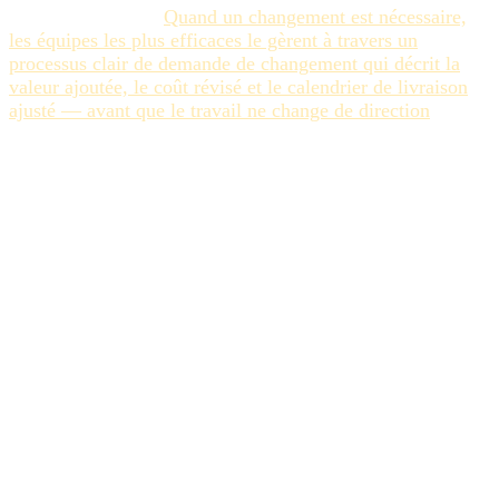
de ces paramètres.
Quand un changement est nécessaire,
les équipes les plus efficaces le gèrent à travers un
processus clair de demande de changement qui décrit la
valeur ajoutée, le coût révisé et le calendrier de livraison
ajusté — avant que le travail ne change de direction
.
La deuxième est le verrouillage de phase avec des règles
de réentrée définies. Chaque projet créatif devrait avoir des
phases où les décisions se verrouillent après approbation
— concept, copy, maquette, assets finaux. Verrouillé ne
signifie pas immuable ; cela signifie que la réouverture
nécessite une demande de changement, documente la
raison, et produit une nouvelle estimation. Cela rend le
coût de l'input tardif visible plutôt qu'absorbé.
La troisième est une revue hebdomadaire du delta de
périmètre. À la fin de chaque semaine de projet, l'équipe
compare les livrables planifiés aux livrables réellement
produits ou en cours. Tout ajout qui n'est pas passé par une
demande de changement est remonté immédiatement. Ce
n'est pas un mécanisme de contrôle — c'est un système