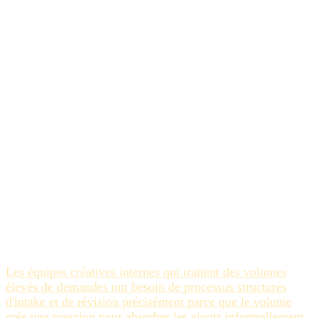
d'alerte précoce qui maintient les conversations sur le
périmètre à jour plutôt que rétrospectives.
Ce que la visibilité rend
possible
Le scope creep est le plus difficile à gérer quand le projet
vit sur plusieurs systèmes déconnectés — brief dans un
document, feedback par email, tâches dans un tableur,
assets sur un drive partagé. Quand toutes ces couches
existent dans un seul environnement opérationnel,
l'historique du projet est lisible : ce qui était dans le
périmètre, ce qui a été ajouté, quand ça a été ajouté, qui l'a
demandé. Cette lisibilité est ce qui rend la conversation sur
les ajouts de périmètre productive plutôt que défensive.
Les équipes créatives internes qui traitent des volumes
élevés de demandes ont besoin de processus structurés
d'intake et de révision précisément parce que le volume
crée une pression pour absorber les ajouts informellement
.