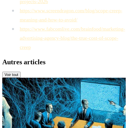
projects-2026
https://www.screendragon.com/blog/scope-creep-
meaning-and-how-to-avoid/
https://www.fabcomlive.com/brainfood/marketing-
advertising-agency-blog/the-true-cost-of-scope-
creep
Autres articles
Voir tout