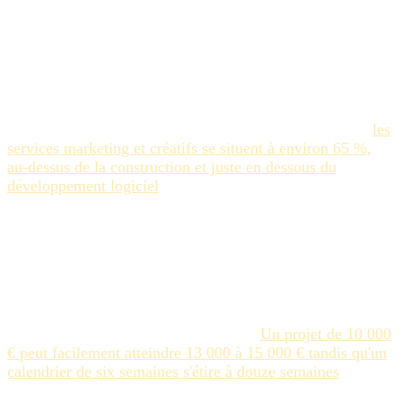
des leaders créatifs ne
connaissent pas
Selon le Project Management Institute, 52 % de tous les
projets dans le monde connaissent du scope creep — et
les
services marketing et créatifs se situent à environ 65 %,
au-dessus de la construction et juste en dessous du
développement logiciel
. Ce chiffre n'est pas une mesure de
mauvaise exécution. C'est une caractéristique structurelle
du travail créatif : les exigences sont ambiguës au départ,
les parties prenantes entrent dans la boucle de feedback
tardivement, et "un petit changement" sur un asset héros de
campagne se répercute en révisions de format sur six
canaux.
La conséquence financière est directe.
Un projet de 10 000
€ peut facilement atteindre 13 000 à 15 000 € tandis qu'un
calendrier de six semaines s'étire à douze semaines
. Pour
les agences, c'est un problème de marge. Pour les équipes