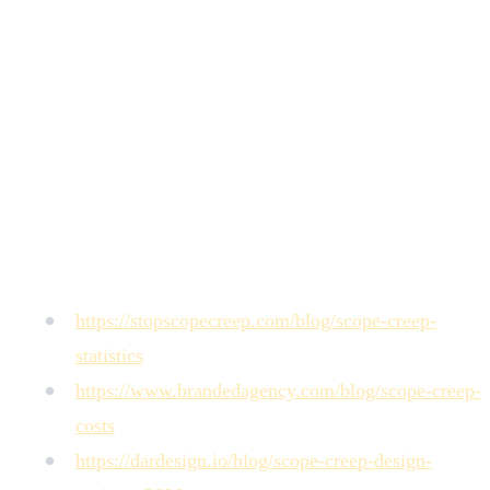
Quelle est la façon la plus rapide de réduire le scope
creep sans ajouter de surcharge de processus ?
L'intervention à plus fort levier est un document de limites
de périmètre à la validation du brief qui liste explicitement
ce qui est exclu. Les équipes qui implémentent ce seul
document — même informellement — rapportent des
réductions immédiates des ajouts en milieu de projet, parce
que les parties prenantes font remonter les demandes plus
tôt quand elles savent que les limites sont définies.
Sources
https://stopscopecreep.com/blog/scope-creep-
statistics
https://www.brandedagency.com/blog/scope-creep-
costs
https://dardesign.io/blog/scope-creep-design-