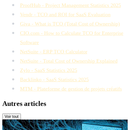
ProofHub - Project Management Statistics 2025
Vendr - TCO and ROI for SaaS Evaluation
Giva - What is TCO (Total Cost of Ownership)
CIO.com - How to Calculate TCO for Enterprise
Software
NetSuite - ERP TCO Calculator
NetSuite - Total Cost of Ownership Explained
Zylo - SaaS Statistics 2025
Backlinko - SaaS Statistics 2025
MTM - Plateforme de gestion de projets créatifs
Autres articles
Voir tout